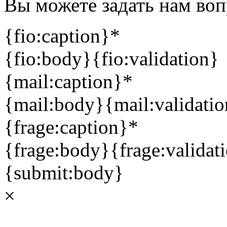
Вы можете задать нам во
{fio:caption}
*
{fio:body}
{fio:validation}
{mail:caption}
*
{mail:body}
{mail:validati
{frage:caption}
*
{frage:body}
{frage:validat
{submit:body}
×